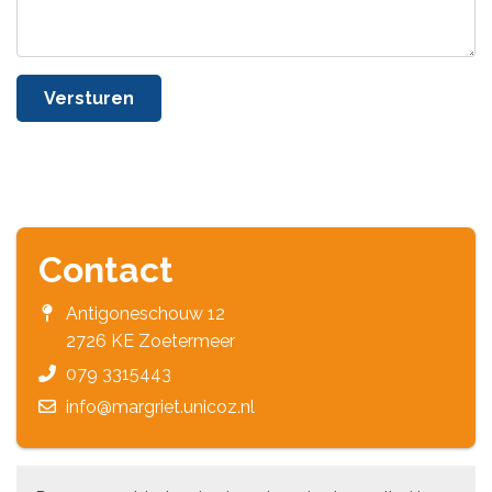
Versturen
Contact
Antigoneschouw 12
2726 KE Zoetermeer
079 3315443
info@margriet.unicoz.nl