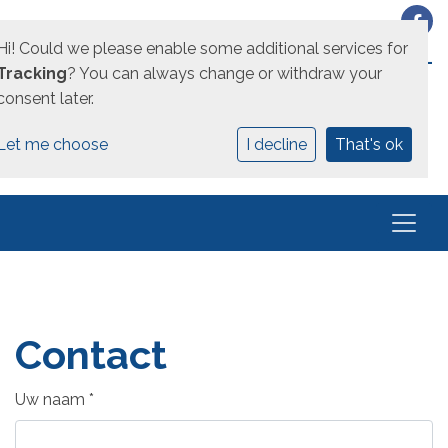
Hi! Could we please enable some additional services for
EEN UNICOZ SCHOOL
Tracking
? You can always change or withdraw your
consent later.
Let me choose
I decline
That's ok
Contact
Uw naam
*