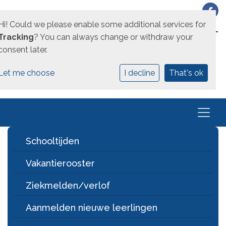
Hi! Could we please enable some additional services for
EEN UNICOZ SCHOOL
Tracking
? You can always change or withdraw your
consent later.
Let me choose
I decline
That's ok
Schooltijden
Vakantierooster
Ziekmelden/verlof
Aanmelden nieuwe leerlingen