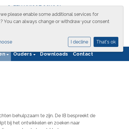
EEN UNICOZ SCHOOL
 we please enable some additional services for
g
? You can always change or withdraw your consent
hoose
I decline
That's ok
ren
Ouders
Downloads
Contact
rachten behulpzaam te zijn. De IB bespreekt de
lpt bij het ontwikkelen en zoeken naar