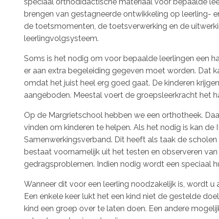
speciaal orthodidactische materiaal voor bepaalde lee
brengen van gestagneerde ontwikkeling op leerling- e
de toetsmomenten, de toetsverwerking en de uitwerking
leerlingvolgsysteem.
Soms is het nodig om voor bepaalde leerlingen een han
er aan extra begeleiding gegeven moet worden. Dat kan
omdat het juist heel erg goed gaat. De kinderen krijge
aangeboden. Meestal voert de groepsleerkracht het han
Op de Margrietschool hebben we een orthotheek. Daar
vinden om kinderen te helpen. Als het nodig is kan de IB
Samenwerkingsverband. Dit heeft als taak de scholen t
bestaat voornamelijk uit het testen en observeren van 
gedragsproblemen. Indien nodig wordt een speciaal 
Wanneer dit voor een leerling noodzakelijk is, wordt u 
Een enkele keer lukt het een kind niet de gestelde do
kind een groep over te laten doen. Een andere mogelijk