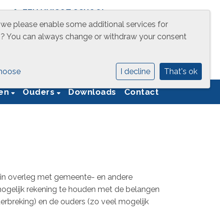
EEN UNICOZ SCHOOL
 we please enable some additional services for
g
? You can always change or withdraw your consent
hoose
I decline
That's ok
ren
Ouders
Downloads
Contact
s in overleg met gemeente- en andere
mogelijk rekening te houden met de belangen
erbreking) en de ouders (zo veel mogelijk