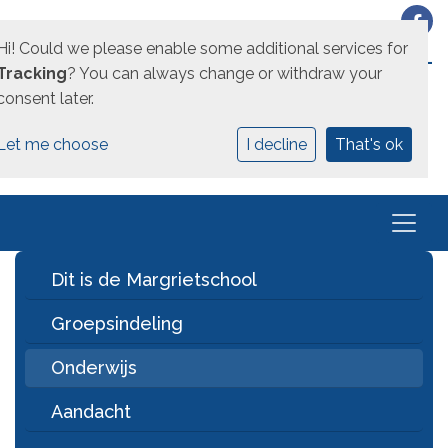
Hi! Could we please enable some additional services for
EEN UNICOZ SCHOOL
Tracking
? You can always change or withdraw your
consent later.
Let me choose
I decline
That's ok
Dit is de Margrietschool
Groepsindeling
Onderwijs
Aandacht