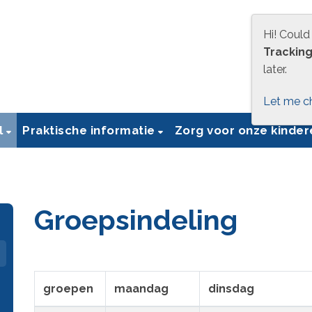
Hi! Could
Trackin
later.
Let me c
l
Praktische informatie
Zorg voor onze kinde
Groepsindeling
groepen
maandag
dinsdag