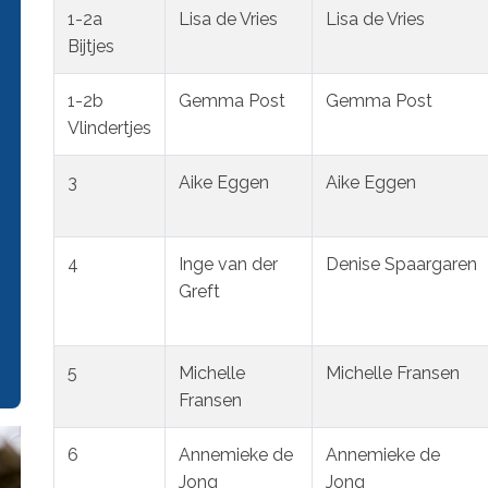
1-2a
Lisa de Vries
Lisa de Vries
Bijtjes
1-2b
Gemma Post
Gemma Post
Vlindertjes
3
Aike Eggen
Aike Eggen
4
Inge van der
Denise Spaargaren
Greft
5
Michelle
Michelle Fransen
Fransen
6
Annemieke de
Annemieke de
Jong
Jong