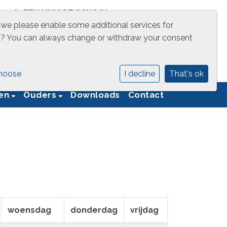
EEN UNICOZ SCHOOL
 we please enable some additional services for
g
? You can always change or withdraw your consent
hoose
I decline
That's ok
ren
Ouders
Downloads
Contact
woensdag
donderdag
vrijdag