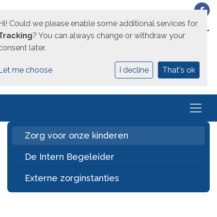
Hi! Could we please enable some additional services for
EEN UNICOZ SCHOOL
Tracking
? You can always change or withdraw your
consent later.
Let me choose
I decline
That's ok
Zorg voor onze kinderen
De Intern Begeleider
Externe zorginstanties